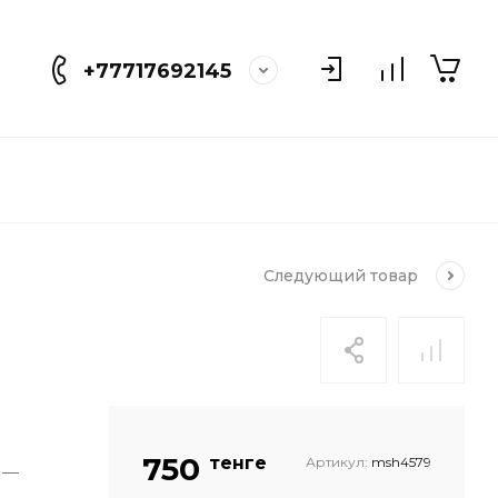
+77717692145
Следующий
товар
с
750
тенге
Артикул:
msh4579
 —