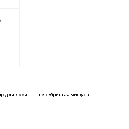
а,
ор для дома
серебристая мишура